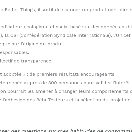
te Better Things, il suffit de scanner un produit non-alime
indicateur écologique et social basé sur des données publi
 la CSI (Confédération Syndicale Internationale), l’Unice
ue sur l’origine du produit.
responsables.
lectif de transparence.
tôt adoptée » : de premiers résultats encourageants
été menée auprès de 300 personnes pour valider l’intérêt 
ation pourrait les amener à changer leurs comportements d
ar l’adhésion des Bêta-Testeurs et la sélection du projet 
poser des questions sur mes habitudes de consomma