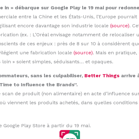
de in » débarque sur Google Play le 19 mai pour redon
ciale entre la Chine et les États-Unis, l’Europe pourrai
gilisant encore davantage son industrie locale
(source)
. Ce
brication (ex. : L’Oréal envisage notamment de relocaliser
nscients de ces enjeux : près de 8 sur 10 à considèrent qu
ilégient une fabrication locale
(source)
. Mais en pratique, 
 loin » soient simples, séduisants… et opaques.
ommateurs, sans les culpabiliser,
Better Things
arrive 
Time to Influence the Brands”.
can de produit (non alimentaire) en acte d’influence sur
où viennent les produits achetés, dans quelles conditions 
e Google Play Store à partir du 19 mai.