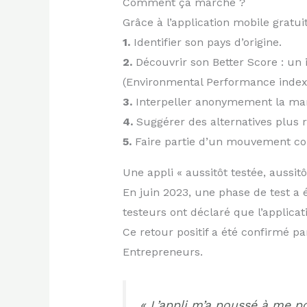
Comment ça marche ?
Grâce à l’application mobile gratui
1.
Identifier son pays d’origine.
2.
Découvrir son Better Score : un 
(Environmental Performance index),
3.
Interpeller anonymement la marq
4.
Suggérer des alternatives plus 
5.
Faire partie d’un mouvement col
Une appli « aussitôt testée, aussi
En juin 2023, une phase de test a 
testeurs ont déclaré que l’applic
Ce retour positif a été confirmé p
Entrepreneurs.
« L’appli m’a poussé à me 